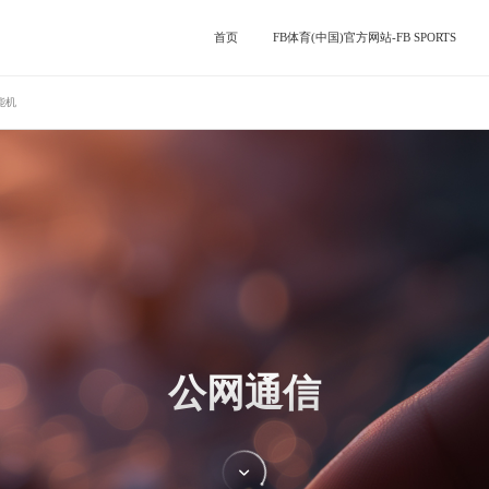
首页
FB体育(中国)官方网站-FB SPORTS
能机
射频收发芯片
混频器
射频前端芯片
模拟信号链芯片
公网通信