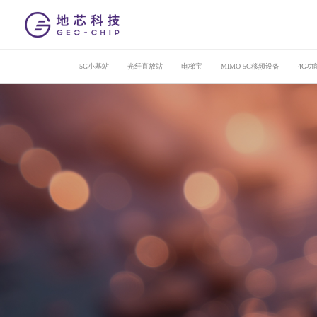
5G小基站
光纤直放站
电梯宝
MIMO 5G移频设备
4G功